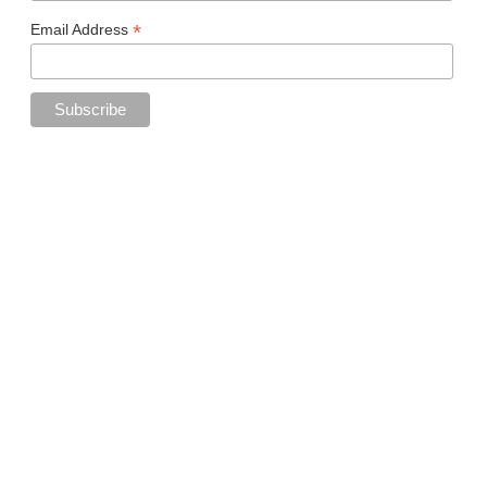
*
Email Address