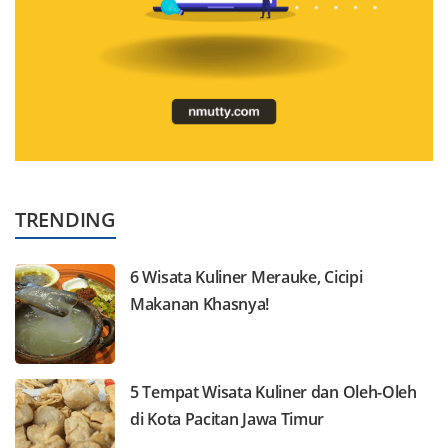
TRENDING
6 Wisata Kuliner Merauke, Cicipi
Makanan Khasnya!
5 Tempat Wisata Kuliner dan Oleh-Oleh
di Kota Pacitan Jawa Timur