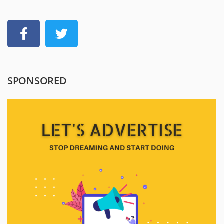
SPONSORED