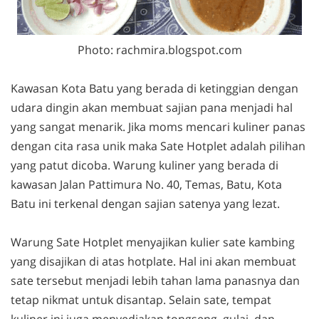
Photo: rachmira.blogspot.com
Kawasan Kota Batu yang berada di ketinggian dengan
udara dingin akan membuat sajian pana menjadi hal
yang sangat menarik. Jika moms mencari kuliner panas
dengan cita rasa unik maka Sate Hotplet adalah pilihan
yang patut dicoba. Warung kuliner yang berada di
kawasan Jalan Pattimura No. 40, Temas, Batu, Kota
Batu ini terkenal dengan sajian satenya yang lezat.
Warung Sate Hotplet menyajikan kulier sate kambing
yang disajikan di atas hotplate. Hal ini akan membuat
sate tersebut menjadi lebih tahan lama panasnya dan
tetap nikmat untuk disantap. Selain sate, tempat
kuliner ini juga menyediakan tongseng, gulai, dan